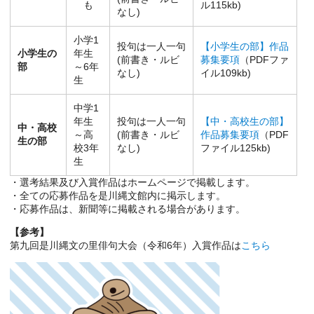
も
ル115kb)
なし)
小学1
投句は一人一句
【小学生の部】作品
小学生の
年生
(前書き・ルビ
募集要項
（PDFファ
部
～6年
なし)
イル109kb)
生
中学1
年生
投句は一人一句
【中・高校生の部】
中・高校
～高
(前書き・ルビ
作品募集要項
（PDF
生の部
校3年
なし)
ファイル125kb)
生
・選考結果及び入賞作品はホームページで掲載します。
・全ての応募作品を是川縄文館内に掲示します。
・応募作品は、新聞等に掲載される場合があります。
【参考】
第九回是川縄文の里俳句大会（令和6年）入賞作品は
こちら