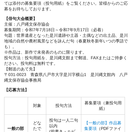
ては添付の募集要項（投句用紙）をご覧ください。皆様からのご応
募をお待ちしております。
【俳句大会概要】
主催：八戸縄文保存協会
募集期間：令和7年7月18日～令和7年9月17日（必着）
句題：世界遺産となった是川遺跡や土器・土偶などの出土品、是川
地域の自然や農村風景などを詠んだ句（春夏秋冬新年いつの季語で
も）。
※作品は、新作で未発表のものに限ります。
投句方法：投句用紙を、是川縄文館まで郵送、FAXまたはご持参く
ださい。投句料は無料です。
【郵送のあて先】
〒031-0023 青森県八戸市大字是川字横山1 是川縄文館内 八戸
縄文保存協会事務局
【応募方法】
募集要項（兼投句用
対象
投句方法
紙）
投句は一人二句
どな
【一般の部】作品募
以内
一般の部
たで
集要項
（PDFファイ
(前書き・ルビ