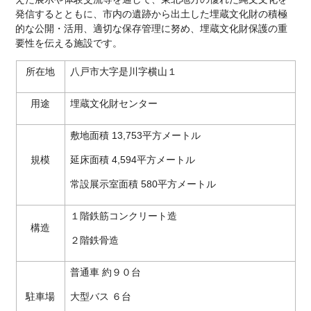
発信するとともに、市内の遺跡から出土した埋蔵文化財の積極
的な公開・活用、適切な保存管理に努め、埋蔵文化財保護の重
要性を伝える施設です。
所在地
八戸市大字是川字横山１
用途
埋蔵文化財センター
敷地面積 13,753平方メートル
規模
延床面積 4,594平方メートル
常設展示室面積 580平方メートル
１階鉄筋コンクリート造
構造
２階鉄骨造
普通車 約９０台
駐車場
大型バス ６台