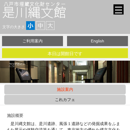
文字の大きさ
ご利用案内
English
本日は開館日です
施設案内
これカフェ
施設概要
是川縄文館は、是川遺跡、風張１遺跡などの発掘成果をふま
えた展示や体験交流等を通して、東北地方の優れた縄文文化を