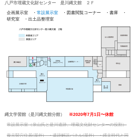
八戸市埋蔵文化財センター 是川縄文館 ２Ｆ
企画展示室 ・
常設展示室
・図書閲覧コーナー ・書庫 ・
研究室 ・出土品整理室
縄文学習館（是川縄文館分館）
※2020年7月1日〜休館
常設展示室（泉山氏と是川遺跡、埋蔵文化財センターの役割）
復元竪穴住居(屋外) ・遺跡解説パネル(屋外) ・縄文時代と同