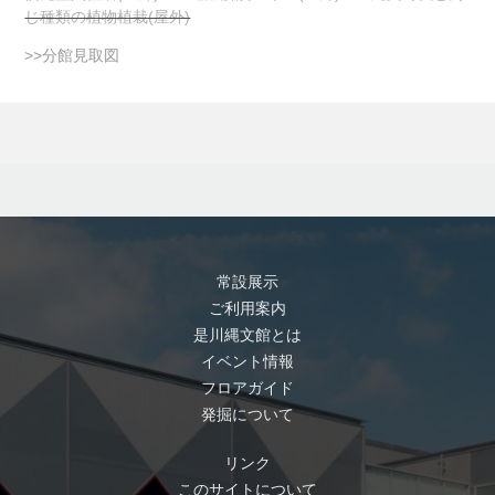
じ種類の植物植栽(屋外)
>>分館見取図
常設展示
ご利用案内
是川縄文館とは
イベント情報
フロアガイド
発掘について
リンク
このサイトについて