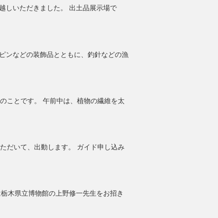
お越しいただきました。 出土品展示場で
を開催しました” の
アピンなどの装飾品とともに、釣針などの漁
参加して” の
のことです。 午前中は、植物の繊維を太
講座に参加して” の
ただいて、出動します。 ガイド申し込み
習とご案内” の
は栃木県立博物館の上野修一先生をお招き
講座を開催しました。” の