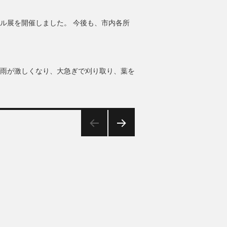
ネル展を開催しました。 今後も、市内各所
中に雨が激しくなり、大急ぎで刈り取り、葉を
苧引き）をしました。” の
次の
ペー
ジ