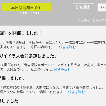
検
本日は開館日です
索
9:00～17:00
対
常設展示
ご利用案
象:
1回）を開催しました！
た。考古学講座は、今回から４回にわたり、平成25年12月～平成26年
“平成25年度考古学講座（後期
実施していきます。 今回の講師は、 …
続きを読む
アガイド県大会に参加しました。
石市で開催された「青森県観光ボランティアガイド県大会」があり、当ボ
“11/2・3青森県観光ボランティ
加で、大盛況でした。 私達の｢ガイ …
続きを読む
開催しました。
画展「縄文時代の津軽半島」の開催にちなんだ考古学講座を開催しました。
“平成25年度企画展考古
縄文文化の特徴についてご講演いただきま …
続きを読む
催しました