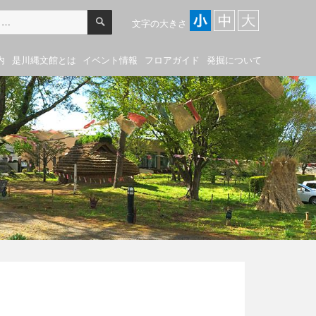
検
索
文字の大きさ
内
是川縄文館とは
イベント情報
フロアガイド
発掘について