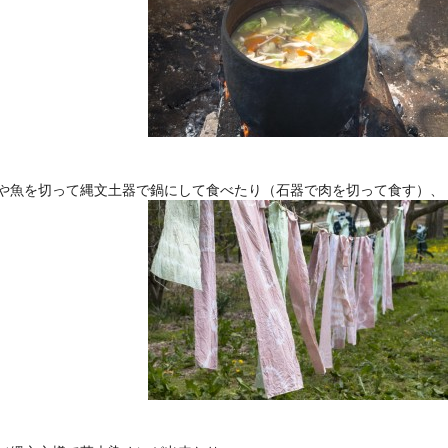
や魚を切って縄文土器で鍋にして食べたり（石器で肉を切って食す）、