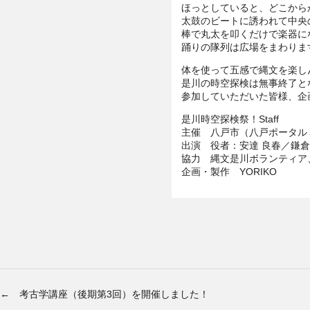
ほっとしていると、どこから
太鼓のビートに誘われて中央
棒で丸太を叩くだけで楽器に
踊りの隊列は広場をまわりま
体を使って五感で縄文を楽し
是川の時空探検は無事終了と
参加していただいた皆様、企
是川時空探検祭！Staff
主催 八戸市（八戸ポータル
出演 役者：安達 良春／鎌
協力 縄文是川ボランティア
企画・製作 YORIKO
← 考古学講座（後期第3回）を開催しました！