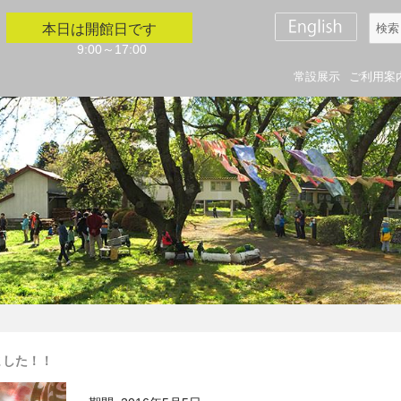
検
本日は開館日です
索
9:00～17:00
対
常設展示
ご利用案
象:
ました！！