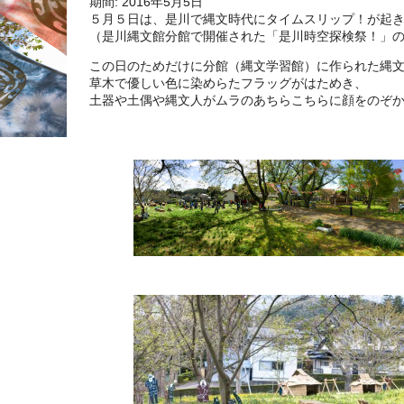
期間: 2016年5月5日
５月５日は、是川で縄文時代にタイムスリップ！が起
（是川縄文館分館で開催された「是川時空探検祭！」
この日のためだけに分館（縄文学習館）に作られた縄
草木で優しい色に染めらたフラッグがはためき、
土器や土偶や縄文人がムラのあちらこちらに顔をのぞ