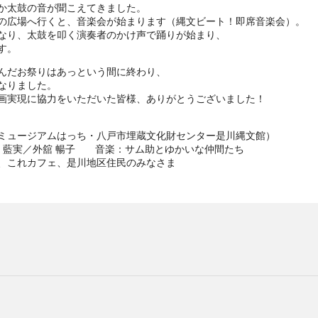
か太鼓の音が聞こえてきました。
の広場へ行くと、音楽会が始まります（縄文ビート！即席音楽会）。
なり、太鼓を叩く演奏者のかけ声で踊りが始まり、
す。
んだお祭りはあっという間に終わり、
なりました。
画実現に協力をいただいた皆様、ありがとうございました！
ミュージアムはっち・八戸市埋蔵文化財センター是川縄文館）
倉 藍実／外舘 暢子 音楽：サム助とゆかいな仲間たち
、これカフェ、是川地区住民のみなさま