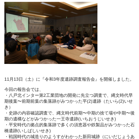
11月13日（土）に『令和3年度遺跡調査報告会』を開催しました。
今回の報告会では、
・八戸北インター第2工業団地の開発に先立つ調査で、縄文時代早
期後葉〜前期前葉の集落跡がみつかった平(2)遺跡（たいら(2)いせ
き）
・史跡の内容確認調査で、縄文時代前期〜中期の捨て場や中期〜後
期の遺構などがみつかった一王寺遺跡(いちおうじいせき)
・平安時代の拠点的集落跡で多くの須恵器や鉄製品がみつかった石
橋遺跡(いしばしいせき)
・戦国時代の城造りのようすがわかった新田城跡（にいだじょうあ