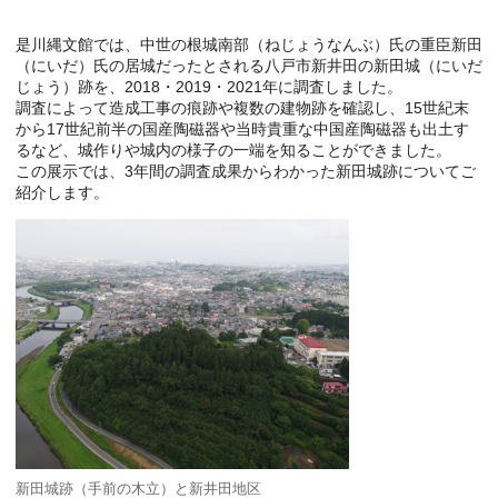
是川縄文館では、中世の根城南部（ねじょうなんぶ）氏の重臣新田
（にいだ）氏の居城だったとされる八戸市新井田の新田城（にいだ
じょう）跡を、2018・2019・2021年に調査しました。
調査によって造成工事の痕跡や複数の建物跡を確認し、15世紀末
から17世紀前半の国産陶磁器や当時貴重な中国産陶磁器も出土す
るなど、城作りや城内の様子の一端を知ることができました。
この展示では、3年間の調査成果からわかった新田城跡についてご
紹介します。
新田城跡（手前の木立）と新井田地区