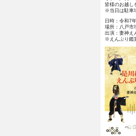
皆様のお越し
※当日は駐車
日時：令和7年2
場所：八戸市
出演：妻神え
※えんぶり鑑