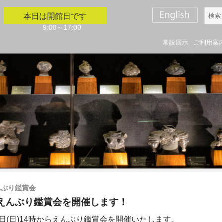
検
本日は開館日です
索
9:00～17:00
対
常設展示
ご利用案
象:
んぶり鑑賞会
えんぶり鑑賞会を開催します！
3日(日)14時からえんぶり鑑賞会を開催いたします。