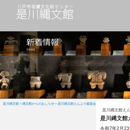
是川縄文館
>
縄文館からのおしらせ
>
是川縄文館えんぶり鑑賞会
是川縄文館え
是川縄文館
令和7年2月2