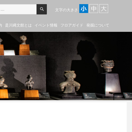
検
索
文字の大きさ
内
是川縄文館とは
イベント情報
フロアガイド
発掘について