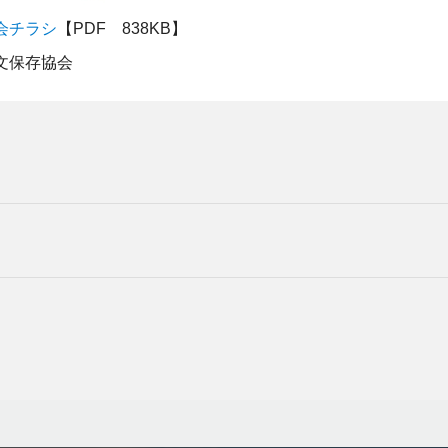
会チラシ
【PDF 838KB】
文保存協会