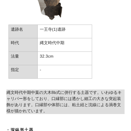
遺跡名
一王寺(1)遺跡
時代
縄文時代中期
法量
32.3cm
指定
-
縄文時代中期中葉の大木8b式に併行する土器です。いわゆるキ
ャリパー形をしており、口縁部には透かし細工の大きな突起装
飾があります。口縁部や体部には、粘土紐と沈線による渦巻文
様が描かれています。
・深鉢形土器