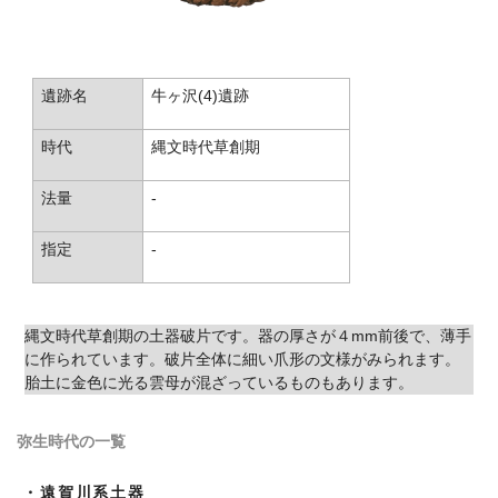
遺跡名
牛ヶ沢(4)遺跡
時代
縄文時代草創期
法量
-
指定
-
縄文時代草創期の土器破片です。器の厚さが４mm前後で、薄手
に作られています。破片全体に細い爪形の文様がみられます。
胎土に金色に光る雲母が混ざっているものもあります。
弥生時代の一覧
・遠賀川系土器