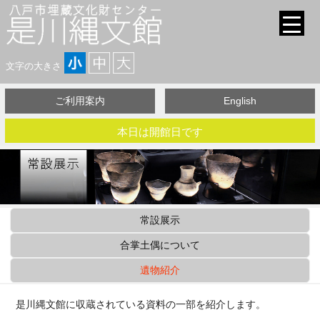
文字の大きさ
ご利用案内
English
本日は開館日です
常設展示
合掌土偶について
遺物紹介
是川縄文館に収蔵されている資料の一部を紹介します。