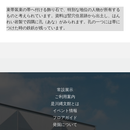
束帯装束の帯へ付ける飾り石で、特別な地位の人物が所有する
ものと考えられています。資料は竪穴住居跡から出土し、はん
れい岩製で四隅に孔（あな）がみられます。孔の一つには帯に
つけた時の鉄鋲が残っています。
常設展示
ご利用案内
是川縄文館とは
イベント情報
フロアガイド
発掘について