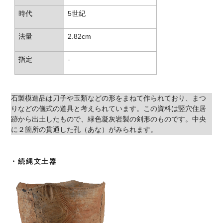
時代
5世紀
法量
2.82cm
指定
-
石製模造品は刀子や玉類などの形をまねて作られており、まつ
りなどの儀式の道具と考えられています。この資料は竪穴住居
跡から出土したもので、緑色凝灰岩製の剣形のものです。中央
に２箇所の貫通した孔（あな）がみられます。
・続縄文土器