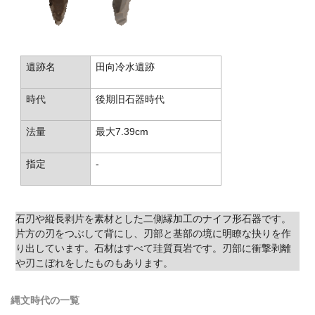
遺跡名
田向冷水遺跡
時代
後期旧石器時代
法量
最大7.39cm
指定
-
石刃や縦長剥片を素材とした二側縁加工のナイフ形石器です。
片方の刃をつぶして背にし、刃部と基部の境に明瞭な抉りを作
り出しています。石材はすべて珪質頁岩です。刃部に衝撃剥離
や刃こぼれをしたものもあります。
縄文時代の一覧