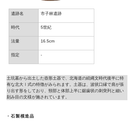
遺跡名
市子林遺跡
時代
5世紀
法量
16.5cm
指定
-
土坑墓から出土した壺形土器で、北海道の続縄文時代後半に特
有な北大Ⅰ式の特徴がみられます。土器は、波状口縁で肩が張
り出す形をしており、頸部と体部上半に鋸歯状の刺突列と細い
刻み目の文様が施されています。
・石製模造品