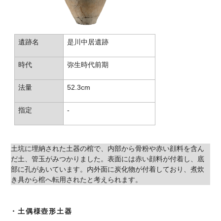
遺跡名
是川中居遺跡
時代
弥生時代前期
法量
52.3cm
指定
-
土坑に埋納された土器の棺で、内部から骨粉や赤い顔料を含ん
だ土、管玉がみつかりました。表面には赤い顔料が付着し、底
部に孔があいています。内外面に炭化物が付着しており、煮炊
き具から棺へ転用されたと考えられます。
・土偶様壺形土器