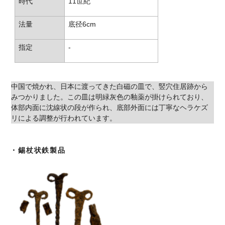
時代
11世紀
法量
底径6cm
指定
-
中国で焼かれ、日本に渡ってきた白磁の皿で、竪穴住居跡から
みつかりました。この皿は明緑灰色の釉薬が掛けられており、
体部内面に沈線状の段が作られ、底部外面には丁寧なヘラケズ
リによる調整が行われています。
・錫杖状鉄製品