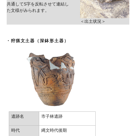
共通してS字を反転させて連結し
た文様がみられます。
＜出土状況＞
・狩猟文土器（深鉢形土器）
遺跡名
市子林遺跡
時代
縄文時代後期