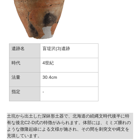
遺跡名
盲堤沢(3)遺跡
時代
4世紀
法量
30.4cm
指定
-
土坑から出土した深鉢形土器で、北海道の続縄文時代後半に特
有な後北C2-D式の特徴がみられます。体部には、ミミズ腫れの
ような微隆起線による文様が施され、その間を刺突文や縄文を
充填しています。