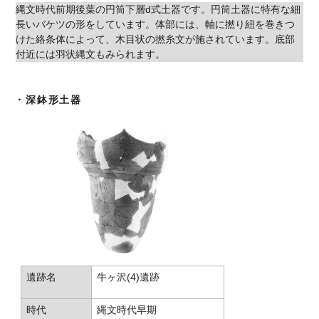
縄文時代前期後葉の円筒下層d式土器です。円筒土器に特有な細
長いバケツの形をしています。体部には、軸に撚り紐を巻きつ
けた絡条体によって、木目状の撚糸文が施されています。底部
付近には羽状縄文もみられます。
・深鉢形土器
遺跡名
牛ヶ沢(4)遺跡
時代
縄文時代早期