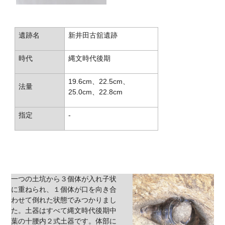
遺跡名
新井田古舘遺跡
時代
縄文時代後期
19.6cm、22.5cm、
法量
25.0cm、22.8cm
指定
-
一つの土坑から３個体が入れ子状
に重ねられ、１個体が口を向き合
わせて倒れた状態でみつかりまし
た。土器はすべて縄文時代後期中
葉の十腰内２式土器です。体部に