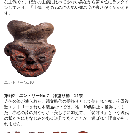
な土偶です。ほかの土偶に比べて少ない票ながら第４位にランクイ
ンしており、「土偶」そのものの人気や知名度の高さがうかがえま
す。
エントリーNo.10
第5位 エントリーNo.7 漆塗り櫛 14票
赤色の漆が塗られた、縄文時代の髪飾りとして使われた櫛。今回複
数エントリーされた木製品の中では、唯一10票以上を獲得しまし
た。赤色の漆の鮮やかさ・美しさに加えて、「髪飾り」という現代
の私たちにもなじみのある道具であることが、選ばれた理由かもし
れません。