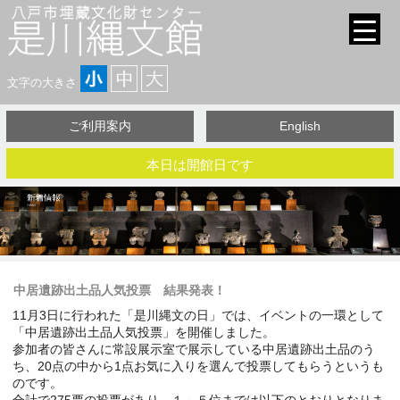
文字の大きさ
ご利用案内
English
本日は開館日です
中居遺跡出土品人気投票 結果発表！
11月3日に行われた「是川縄文の日」では、イベントの一環として
「中居遺跡出土品人気投票」を開催しました。
参加者の皆さんに常設展示室で展示している中居遺跡出土品のう
ち、20点の中から1点お気に入りを選んで投票してもらうというも
のです。
合計で275票の投票があり、１～５位までは以下のとおりとなりま