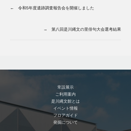
← 令和5年度遺跡調査報告会を開催しました
→ 第八回是川縄文の里俳句大会選考結果
常設展示
ご利用案内
是川縄文館とは
イベント情報
フロアガイド
発掘について