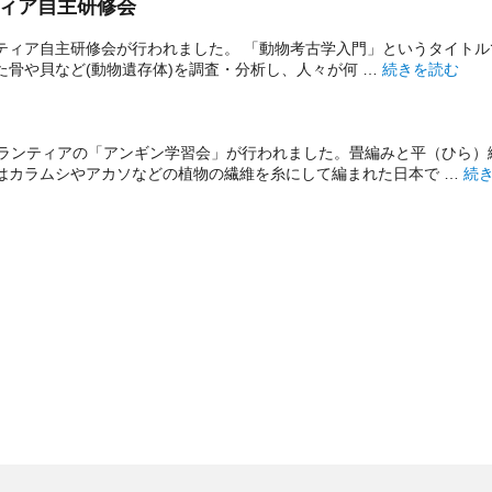
ティア自主研修会
ランティア自主研修会が行われました。 「動物考古学入門」というタイト
“2月22日(土
骨や貝など(動物遺存体)を調査・分析し、人々が何 …
続きを読む
ボランティアの「アンギン学習会」が行われました。畳編みと平（ひら）
“編
はカラムシやアカソなどの植物の繊維を糸にして編まれた日本で …
続