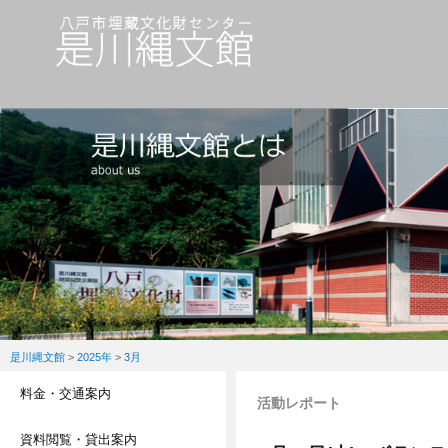
是川縄文館
>
2025年
>
3月
料金・交通案内
活動レポート
資料閲覧・貸出案内