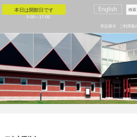
検
本日は開館日です
索
9:00～17:00
対
常設展示
ご利用案
象: