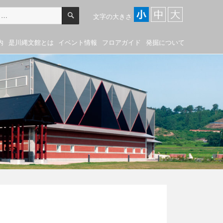
検
索
文字の大きさ
内
是川縄文館とは
イベント情報
フロアガイド
発掘について