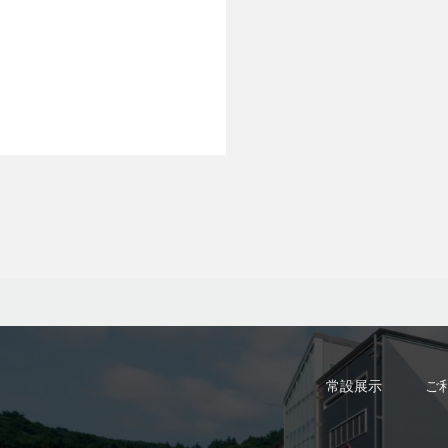
常設展示
ご