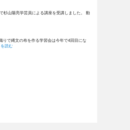
ルで杉山陽亮学芸員による講座を受講しました。 動
) ボランティア自主研修会” の
織りで縄文の布を作る学習会は今年で4回目にな
布学習会” の
きを読む