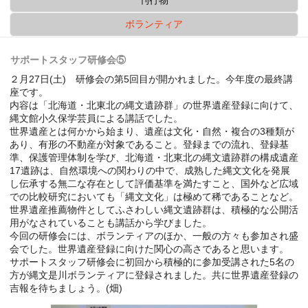
ボランティア
サポートスタッフ研修会⑤
２月27日(土) 研修会の第5回目が開かれました。今年度の最終講
座です。
内容は「北海道・北東北の縄文遺跡群」の世界遺産登録に向けて、
縄文館小久保学芸員による講話でした。
世界遺産とは何かから始まり、遺産は文化・自然・複合の3種類が
あり、有形の不動産が対象であること。登録までの流れ、登録基
準、保護管理体制を学び、北海道・北東北の縄文遺跡群の構成遺産
17遺跡は、自然環境への関わりの中で、成熟した縄文文化を発展
し伝承する無二な存在として評価基準を満たすこと、国外など広域
での比較研究においても「縄文文化」は極めて稀であることなど。
世界遺産推薦物件としてふさわしい縄文遺跡群は、積極的な公開活
用がなされていることも講話から学びました。
今回の研修会には、ボランティアのほか、一般の方々も参加され盛
会でした。世界遺産登録に向けた関心の高さであると思います。
サポートスタッフ研修会に初回から積極的に参加受講された5名の
方が縄文是川ボランティアに登録されました。共に世界遺産登録の
吉報を待ちましょう。(畑)