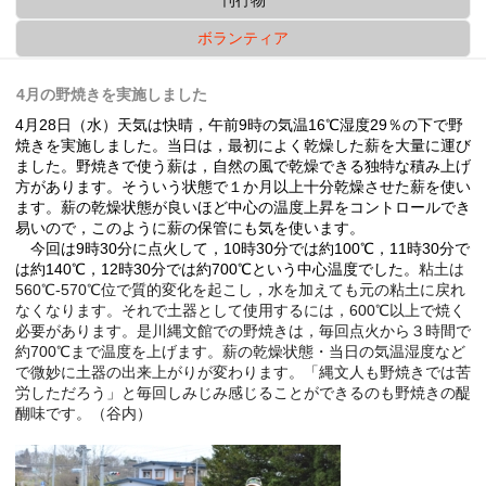
ボランティア
4月の野焼きを実施しました
4
月
28
日（水）天気は快晴，午前
9
時の気温
16
℃湿度
29
％の下で野
焼きを実施しました。当日は，最初によく乾燥した薪を大量に運び
ました。野焼きで使う薪は，自然の風で乾燥できる独特な積み上げ
方があります。そういう状態で１か月以上十分乾燥させた薪を使い
ます。薪の乾燥状態が良いほど中心の温度上昇をコントロールでき
易いので，このように薪の保管にも気を使います。
9
30
10
30
100
11
30
今回は
時
分に点火して，
時
分では約
℃，
時
分で
140
12
30
700
粘土は
は約
℃，
時
分では約
℃という中心温度でした。
560
℃
-570
℃位で質的変化を起こし，水を加えても元の粘土に戻れ
なくなります。それで土器として使用するには，
600
℃以上で焼く
必要があります。是川縄文館での野焼きは，毎回点火から３時間で
約
700
℃まで温度を上げます。薪の乾燥状態・当日の気温湿度など
で微妙に土器の出来上がりが変わります。「縄文人も野焼きでは苦
労しただろう」と毎回しみじみ感じることができるのも野焼きの醍
醐味です。（谷内）