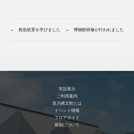
← 救急処置を学びました
→ 博物館研修が行われました
常設展示
ご利用案内
是川縄文館とは
イベント情報
フロアガイド
発掘について