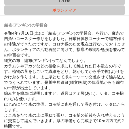
ボランティア
編布(アンギン)の学習会
令和4年7月16日(土)に「編布(アンギン)の学習会」を行い、麻糸で
四角いコースター作りをしました。日曜日体験コーナーで編布作り
の体験ができたのですが、コロナ禍のため現在は行なっておりませ
ん。ボランティアの活動再開に向けて、指導の確認や勉強を兼ねて
の学習会です。
縄文の布 編布(アンギン)ってなんでしょう。
カラムシやアカソなどの植物を糸にして編まれた日本最古の布で
す。植物の茎をしごいて繊維をとり、乾かしてから手で撚(よ)りを
かけ糸を作ります。よこ糸とたて糸を一つ一つ交差させて編み込ん
でつくられています。是川中居遺跡(縄文晩期)の低湿地からも編布
の一部が出土しています。
編み方を簡単に説明しますと、道具はアミ脚(あし)、ケタ、コモ槌
(つち)を使います。
はじめにたて糸の準備。コモ槌に糸を通して巻き付け、ケタにたら
します。
よこ糸をたて糸の上に重ねて張り、コモ槌の前後を入れ替えるよう
に交差して編んでいきます。糸の準備から完成まで10㎝四方で約2
時間です。