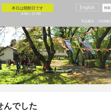
検
本日は開館日です
索
9:00～17:00
対
常設展示
ご利用案
象:
せんでした