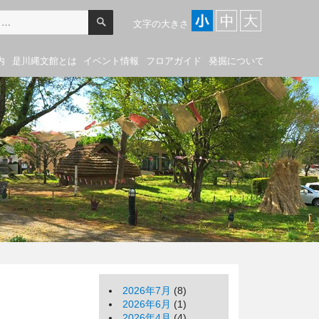
検
索
文字の大きさ
内
是川縄文館とは
イベント情報
フロアガイド
発掘について
2026年7月
(8)
2026年6月
(1)
2026年4月
(4)